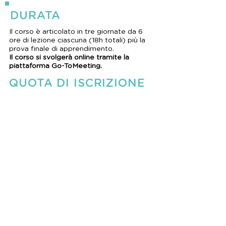
DURATA
Il corso è articolato in tre giornate da 6
ore di lezione ciascuna (18h totali) più la
prova finale di apprendimento.
Il corso si svolgerà online tramite la
piattaforma Go-ToMeeting.
QUOTA DI ISCRIZIONE
650 € + IVA 22% ONLINE
Comprende: le lezioni, il materiale
didattico e l’attestato di partecipazione.
ISCRIVITI ORA
SCARICA PDF
CONTATTI